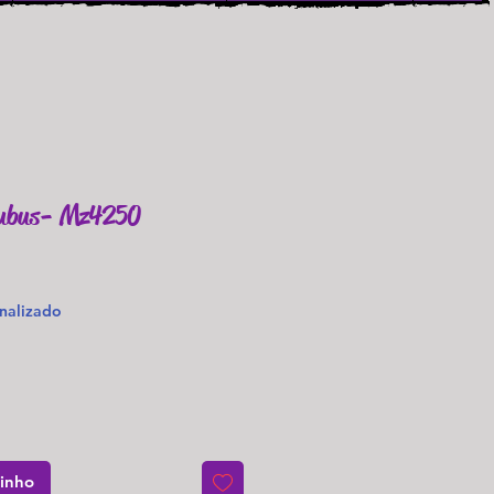
cubus- Mz4250
o
nalizado
rinho