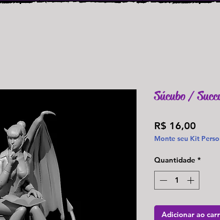
Súcubo / Suc
Preç
R$ 16,00
Monte seu Kit Perso
Quantidade
*
Adicionar ao car