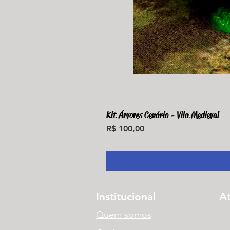
Kit Árvores Cenário - Vila Medieval
Preço
R$ 100,00
Institucional
A
Quem somos