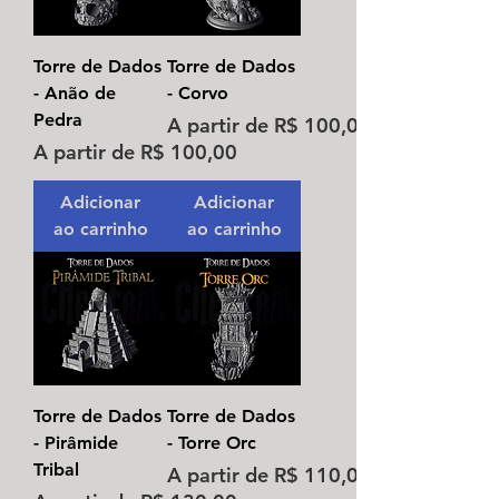
Torre de Dados
Torre de Dados
- Anão de
- Corvo
Pedra
Preço promocional
A partir de
R$ 100,00
Preço promocional
A partir de
R$ 100,00
Adicionar
Adicionar
ao carrinho
ao carrinho
Torre de Dados
Torre de Dados
- Pirâmide
- Torre Orc
Tribal
Preço promocional
A partir de
R$ 110,00