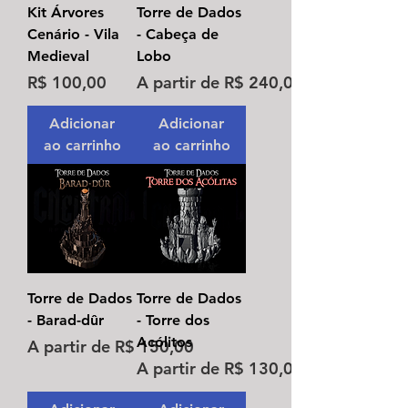
Kit Árvores
Torre de Dados
Cenário - Vila
- Cabeça de
Medieval
Lobo
Preço
Preço promocional
R$ 100,00
A partir de
R$ 240,00
Adicionar
Adicionar
ao carrinho
ao carrinho
Torre de Dados
Torre de Dados
- Barad-dûr
- Torre dos
Acólitos
Preço promocional
A partir de
R$ 150,00
Preço promocional
A partir de
R$ 130,00