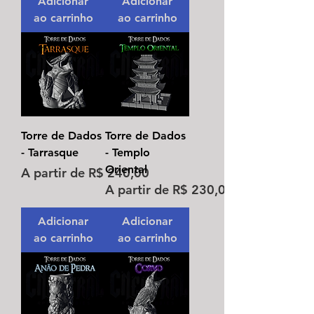
Adicionar
Adicionar
ao carrinho
ao carrinho
Torre de Dados
Torre de Dados
- Tarrasque
- Templo
Oriental
Preço promocional
A partir de
R$ 240,00
Preço promocional
A partir de
R$ 230,00
Adicionar
Adicionar
ao carrinho
ao carrinho