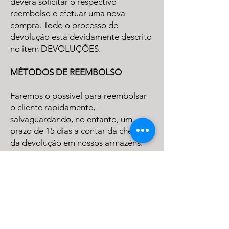
deverá solicitar o respectivo
reembolso e efetuar uma nova
compra. Todo o processo de
devolução está devidamente descrito
no item DEVOLUÇÕES.
MÉTODOS DE REEMBOLSO
Faremos o possível para reembolsar
o cliente rapidamente,
salvaguardando, no entanto, um
prazo de 15 dias a contar da chegada
da devolução em nossos armazéns.
Se o pagamento tiver sido feito por
transferência bancária/depósito ou
boleto bancário, será pedido ao
cliente que nos forneça os dados da
conta para a qual pretende que o
valor do reembolso seja transferido.