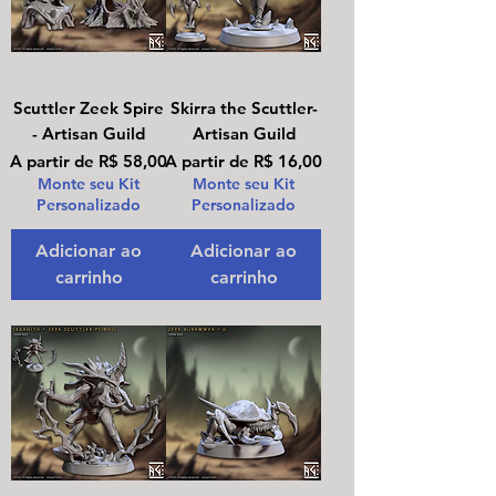
Scuttler Zeek Spire
Skirra the Scuttler-
- Artisan Guild
Artisan Guild
Preço promocional
Preço promocional
A partir de
R$ 58,00
A partir de
R$ 16,00
Monte seu Kit
Monte seu Kit
Personalizado
Personalizado
Adicionar ao
Adicionar ao
carrinho
carrinho