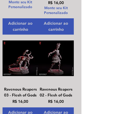
Monte seu Kit
Preço
R$ 16,00
Personalizado
Monte seu Kit
Personalizado
Adicionar ao
Adicionar ao
carrinho
carrinho
Ravenous Reapers
Ravenous Reapers
03 - Flesh of Gods
02 - Flesh of Gods
Preço
Preço
R$ 16,00
R$ 16,00
Adicionar ao
Adicionar ao