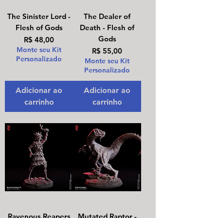
The Sinister Lord -
The Dealer of
Flesh of Gods
Death - Flesh of
Gods
Preço
R$ 48,00
Monte seu Kit
Preço
R$ 55,00
Personalizado
Monte seu Kit
Personalizado
Adicionar ao
Adicionar ao
carrinho
carrinho
Ravenous Reapers
Mutated Raptor -