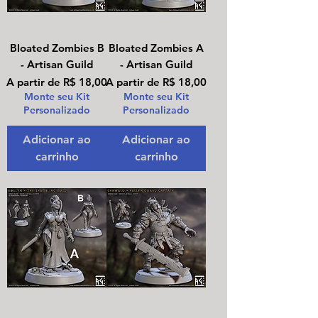
Bloated Zombies B
Bloated Zombies A
- Artisan Guild
- Artisan Guild
Preço promocional
Preço promocional
A partir de
R$ 18,00
A partir de
R$ 18,00
Monte seu Kit
Monte seu Kit
Personalizado
Personalizado
Adicionar ao
Adicionar ao
carrinho
carrinho