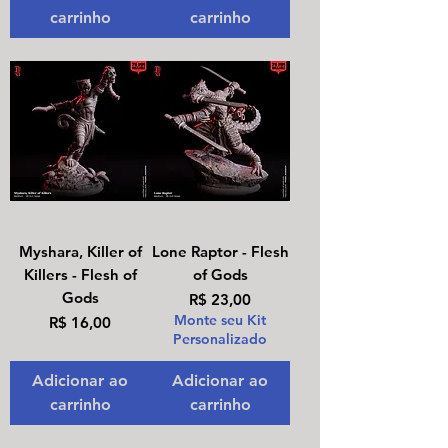
carrinho
carrinho
Myshara, Killer of
Lone Raptor - Flesh
Killers - Flesh of
of Gods
Gods
Preço
R$ 23,00
Monte seu Kit
Preço
R$ 16,00
Personalizado
Adicionar ao
Adicionar ao
carrinho
carrinho