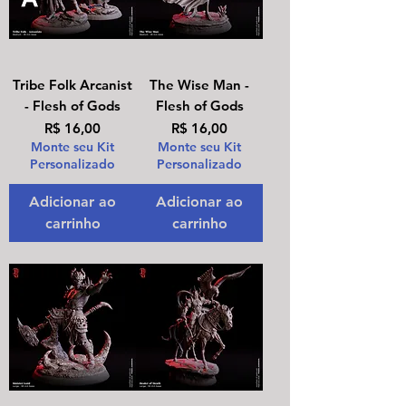
Tribe Folk Arcanist
The Wise Man -
- Flesh of Gods
Flesh of Gods
Preço
Preço
R$ 16,00
R$ 16,00
Monte seu Kit
Monte seu Kit
Personalizado
Personalizado
Adicionar ao
Adicionar ao
carrinho
carrinho