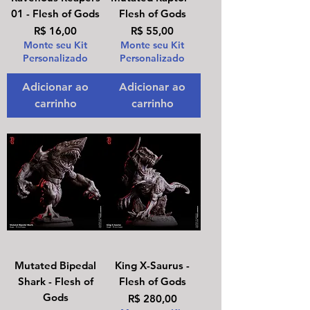
01 - Flesh of Gods
Flesh of Gods
Preço
Preço
R$ 16,00
R$ 55,00
Monte seu Kit
Monte seu Kit
Personalizado
Personalizado
Adicionar ao
Adicionar ao
carrinho
carrinho
Mutated Bipedal
King X-Saurus -
Shark - Flesh of
Flesh of Gods
Gods
Preço
R$ 280,00