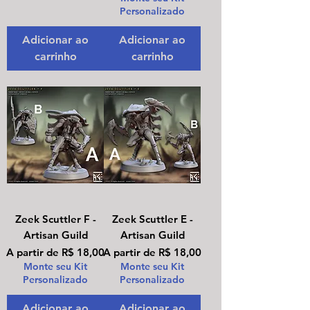
Personalizado
Adicionar ao
Adicionar ao
carrinho
carrinho
Zeek Scuttler F -
Zeek Scuttler E -
Artisan Guild
Artisan Guild
Preço promocional
Preço promocional
A partir de
R$ 18,00
A partir de
R$ 18,00
Monte seu Kit
Monte seu Kit
Personalizado
Personalizado
Adicionar ao
Adicionar ao