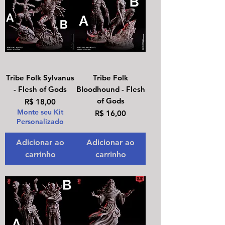
Tribe Folk Sylvanus
Tribe Folk
- Flesh of Gods
Bloodhound - Flesh
of Gods
Preço
R$ 18,00
Monte seu Kit
Preço
R$ 16,00
Personalizado
Adicionar ao
Adicionar ao
carrinho
carrinho