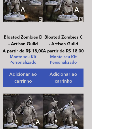
Bloated Zombies D
Bloated Zombies C
- Artisan Guild
- Artisan Guild
Preço promocional
Preço promocional
A partir de
R$ 18,00
A partir de
R$ 18,00
Monte seu Kit
Monte seu Kit
Personalizado
Personalizado
Adicionar ao
Adicionar ao
carrinho
carrinho