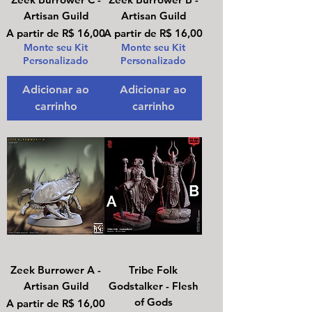
Artisan Guild
Artisan Guild
Preço promocional
Preço promocional
A partir de
R$ 16,00
A partir de
R$ 16,00
Monte seu Kit
Monte seu Kit
Personalizado
Personalizado
Adicionar ao
Adicionar ao
carrinho
carrinho
Zeek Burrower A -
Tribe Folk
Artisan Guild
Godstalker - Flesh
of Gods
Preço promocional
A partir de
R$ 16,00