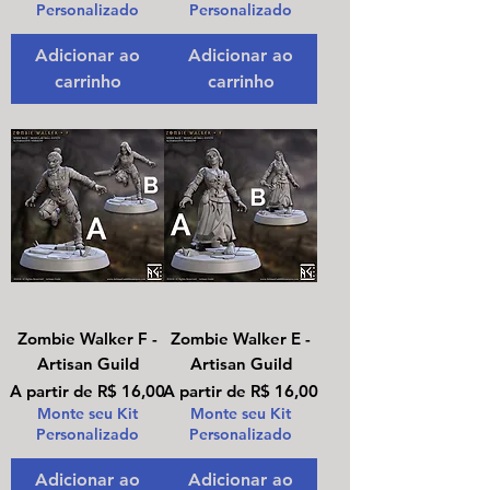
Personalizado
Personalizado
Adicionar ao
Adicionar ao
carrinho
carrinho
Zombie Walker F -
Zombie Walker E -
Artisan Guild
Artisan Guild
Preço promocional
Preço promocional
A partir de
R$ 16,00
A partir de
R$ 16,00
Monte seu Kit
Monte seu Kit
Personalizado
Personalizado
Adicionar ao
Adicionar ao