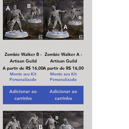
Zombie Walker B -
Zombie Walker A -
Artisan Guild
Artisan Guild
Preço promocional
Preço promocional
A partir de
R$ 16,00
A partir de
R$ 16,00
Monte seu Kit
Monte seu Kit
Personalizado
Personalizado
Adicionar ao
Adicionar ao
carrinho
carrinho