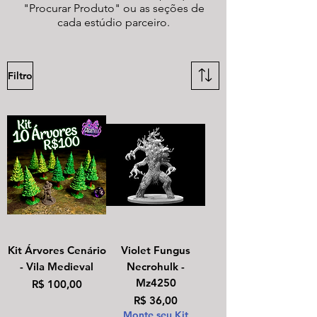
"Procurar Produto" ou as seções de
cada estúdio parceiro.
Filtro
Kit Árvores Cenário
Violet Fungus
- Vila Medieval
Necrohulk -
Mz4250
Preço
R$ 100,00
Preço
R$ 36,00
Monte seu Kit