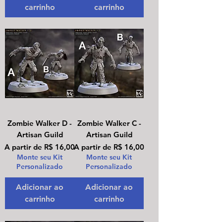
carrinho
carrinho
Zombie Walker D -
Zombie Walker C -
Artisan Guild
Artisan Guild
Preço promocional
Preço promocional
A partir de
R$ 16,00
A partir de
R$ 16,00
Monte seu Kit
Monte seu Kit
Personalizado
Personalizado
Adicionar ao
Adicionar ao
carrinho
carrinho