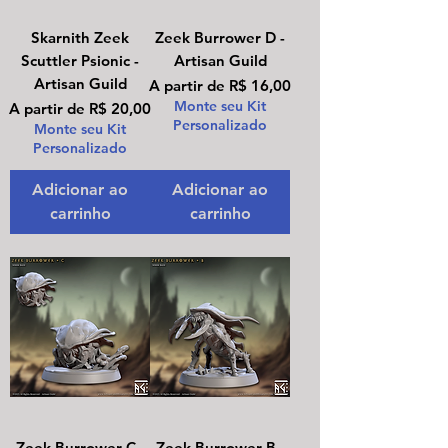
Skarnith Zeek
Zeek Burrower D -
Scuttler Psionic -
Artisan Guild
Artisan Guild
Preço promocional
A partir de
R$ 16,00
Monte seu Kit
Preço promocional
A partir de
R$ 20,00
Personalizado
Monte seu Kit
Personalizado
Adicionar ao
Adicionar ao
carrinho
carrinho
Zeek Burrower C -
Zeek Burrower B -