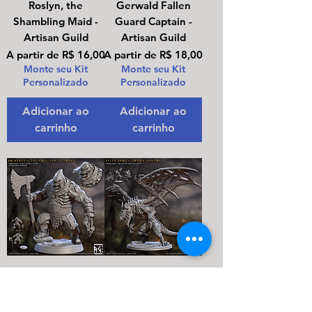
Roslyn, the
Gerwald Fallen
Shambling Maid -
Guard Captain -
Artisan Guild
Artisan Guild
Preço promocional
Preço promocional
A partir de
R$ 16,00
A partir de
R$ 18,00
Monte seu Kit
Monte seu Kit
Personalizado
Personalizado
Adicionar ao
Adicionar ao
carrinho
carrinho
Boiafaus, the Foul
Kelth Akos Zombie
Executioner -
Dragon - Artisan