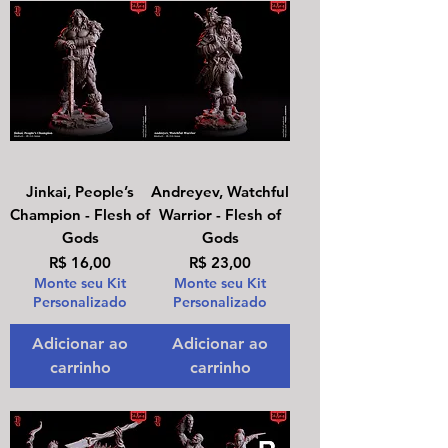
Jinkai, People’s
Andreyev, Watchful
Champion - Flesh of
Warrior - Flesh of
Gods
Gods
Preço
Preço
R$ 16,00
R$ 23,00
Monte seu Kit
Monte seu Kit
Personalizado
Personalizado
Adicionar ao
Adicionar ao
carrinho
carrinho