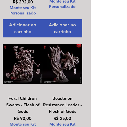
Monte seu Kit
Preço
R$ 292,00
Personalizado
Monte seu Kit
Personalizado
Adicionar ao
Adicionar ao
carrinho
carrinho
Feral Children
Beastmen
Swarm - Flesh of
Resistance Leader -
Gods
Flesh of Gods
Preço
Preço
R$ 90,00
R$ 25,00
Monte seu Kit
Monte seu Kit