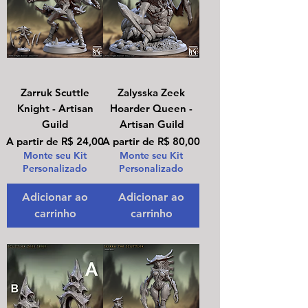
Zarruk Scuttle
Zalysska Zeek
Knight - Artisan
Hoarder Queen -
Guild
Artisan Guild
Preço promocional
Preço promocional
A partir de
R$ 24,00
A partir de
R$ 80,00
Monte seu Kit
Monte seu Kit
Personalizado
Personalizado
Adicionar ao
Adicionar ao
carrinho
carrinho