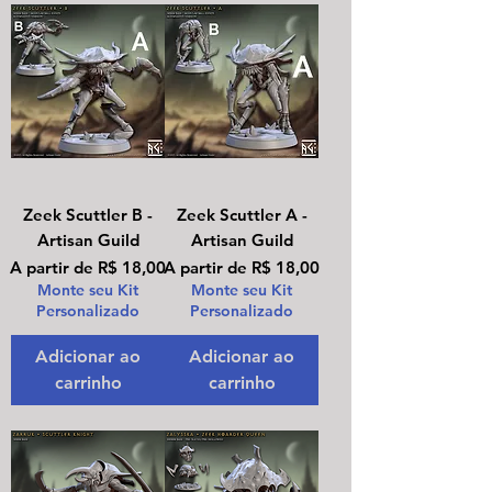
Zeek Scuttler B -
Zeek Scuttler A -
Artisan Guild
Artisan Guild
Preço promocional
Preço promocional
A partir de
R$ 18,00
A partir de
R$ 18,00
Monte seu Kit
Monte seu Kit
Personalizado
Personalizado
Adicionar ao
Adicionar ao
carrinho
carrinho