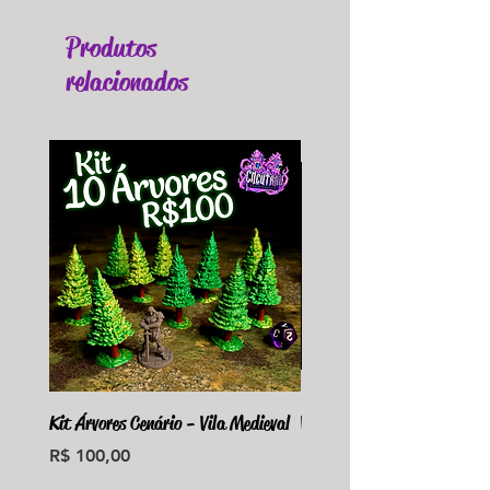
Produtos
relacionados
Kit Árvores Cenário - Vila Medieval
Violet Fungus Necrohulk 
Preço
Preço
R$ 100,00
R$ 36,00
Monte seu Kit Personaliz