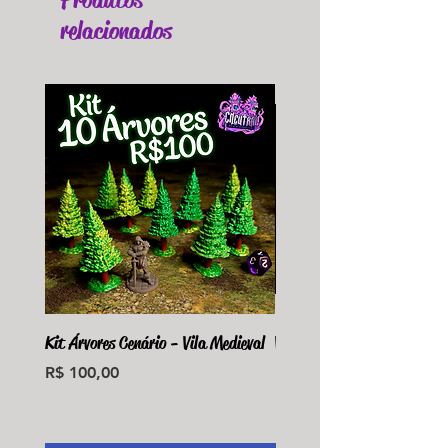
relacionados
Kit Árvores Cenário - Vila Medieval
Violet Fungus Necrohulk 
Preço
Preço
R$ 100,00
R$ 36,00
Monte seu Kit Personaliz