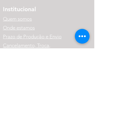
Institucional
Quem somos
Onde estamos
Prazo de Produção e Envio
Cancelamento, Troca,
Devolução e Reembolso.
Política de Privacidade
Variação dos Produtos
FAQ
Atendimento
(41) 99569-1186
contato@cneutralrpg.com