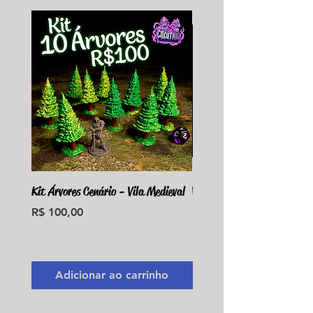
Kit Árvores Cenário - Vila Medieval
Violet Fungus Necrohulk 
Preço
Preço
R$ 100,00
R$ 36,00
Monte seu Kit Personaliz
Adicionar ao carrinho
Adicionar ao carri