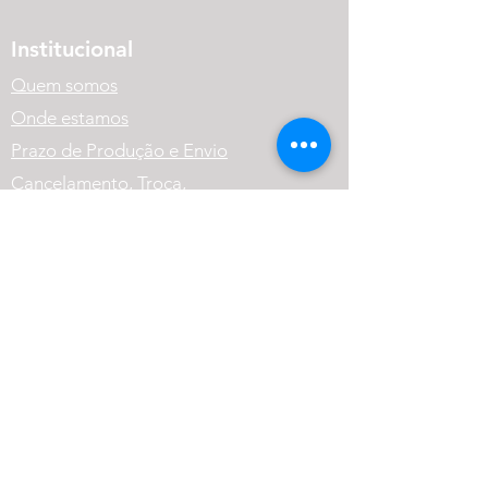
Institucional
Quem somos
Onde estamos
Prazo de Produção e Envio
Cancelamento, Troca,
Devolução e Reembolso.
Política de Privacidade
Variação dos Produtos
FAQ
Atendimento
(41) 99569-1186
contato@cneutralrpg.com