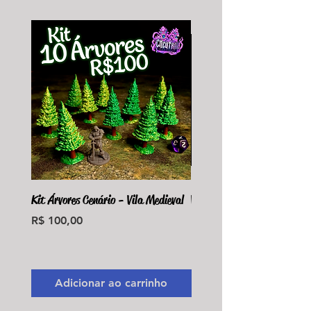
Kit Árvores Cenário - Vila Medieval
Violet Fungus Necrohulk 
Preço
Preço
R$ 100,00
R$ 36,00
Monte seu Kit Personaliz
Adicionar ao carrinho
Adicionar ao carri