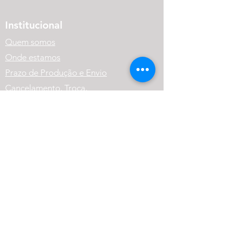
Institucional
Quem somos
Onde estamos
Prazo de Produção e Envio
Cancelamento, Troca,
Devolução e Reembolso.
Política de Privacidade
Variação dos Produtos
FAQ
Atendimento
(41) 99569-1186
contato@cneutralrpg.com