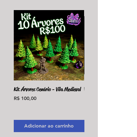
Kit Árvores Cenário - Vila Medieval
Violet Fungus Necrohulk 
Preço
Preço
R$ 100,00
R$ 36,00
Monte seu Kit Personaliz
Adicionar ao carrinho
Adicionar ao carri