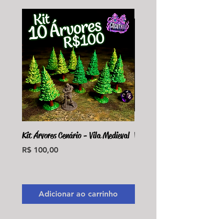
Kit Árvores Cenário - Vila Medieval
Violet Fungus Necrohulk 
Preço
Preço
R$ 100,00
R$ 36,00
Monte seu Kit Personaliz
Adicionar ao carrinho
Adicionar ao carri