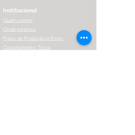
Institucional
Quem somos
Onde estamos
Prazo de Produção e Envio
Cancelamento, Troca,
Devolução e Reembolso.
Política de Privacidade
Variação dos Produtos
FAQ
Atendimento
(41) 99569-1186
contato@cneutralrpg.com