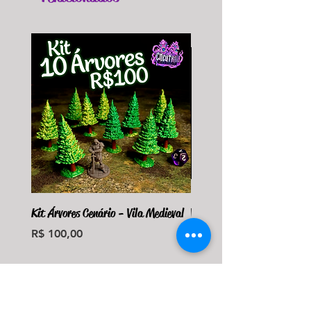
Kit Árvores Cenário - Vila Medieval
Violet Fungus Necrohulk 
Preço
Preço
R$ 100,00
R$ 36,00
Monte seu Kit Personaliz
Adicionar ao carrinho
Adicionar ao carri