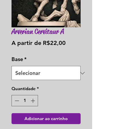
Arverian Cervitaur A
Preço
A partir de
R$22,00
promocional
Base
*
Quantidade
*
Adicionar ao carrinho