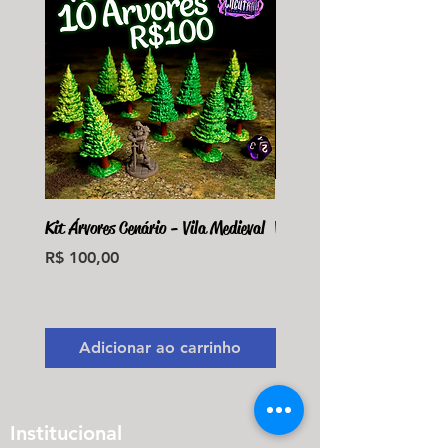
Kit Árvores Cenário - Vila Medieval
Violet Fungus Necrohulk 
Preço
Preço
R$ 100,00
R$ 36,00
Monte seu Kit Personaliz
Adicionar ao carrinho
Adicionar ao carri
Institucional