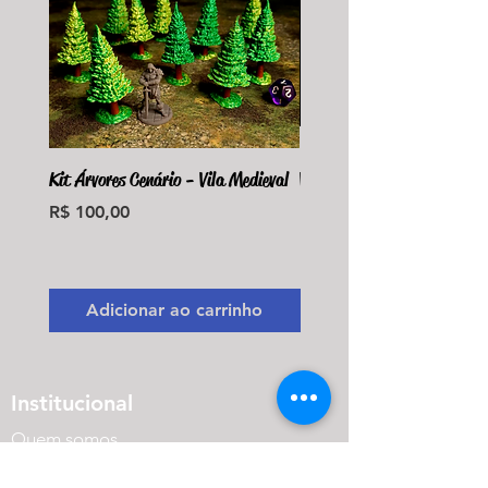
Kit Árvores Cenário - Vila Medieval
Violet Fungus Necrohulk 
Preço
Preço
R$ 100,00
R$ 36,00
Monte seu Kit Personaliz
Adicionar ao carrinho
Adicionar ao carri
Institucional
Quem somos
Onde estamos