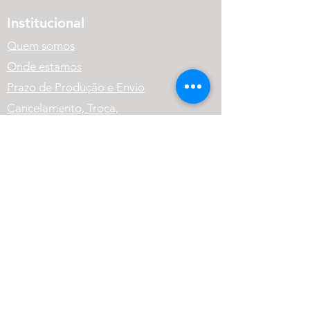
Institucional
Quem somos
Onde estamos
Prazo de Produção e Envio
Cancelamento, Troca,
Devolução e Reembolso.
Política de Privacidade
Variação dos Produtos
FAQ
Atendimento
(41) 99569-1186
contato@cneutralrpg.com