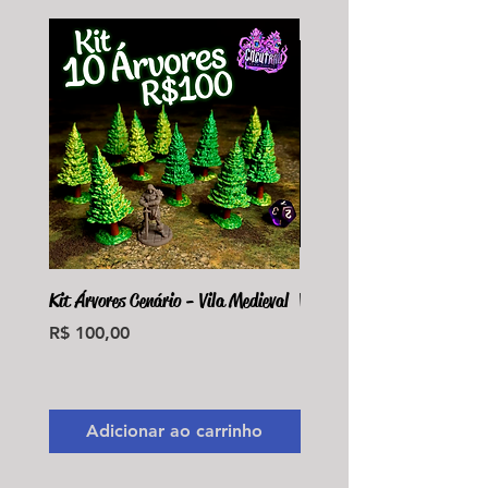
Kit Árvores Cenário - Vila Medieval
Violet Fungus Necrohulk 
Preço
Preço
R$ 100,00
R$ 36,00
Monte seu Kit Personaliz
Adicionar ao carrinho
Adicionar ao carri