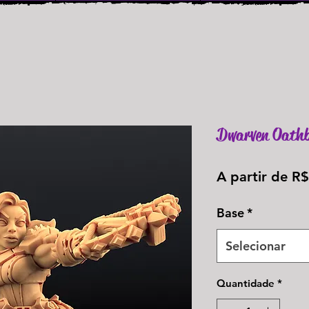
Dwarven Oathb
A partir de
R$
Base
*
Selecionar
Quantidade
*