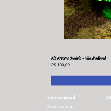
Kit Árvores Cenário - Vila Medieval
Preço
R$ 100,00
Institucional
A
Quem somos