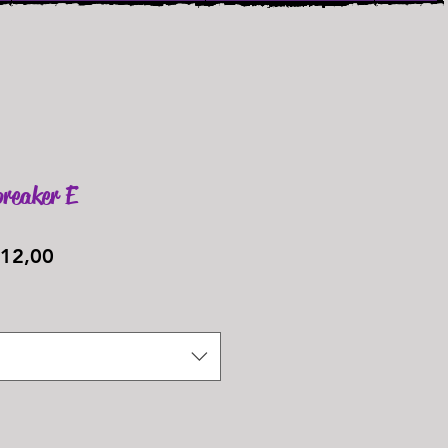
reaker E
Preço
12,00
promocional