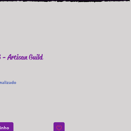
 - Artisan Guild
o
nalizado
rinho