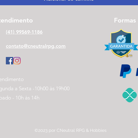
tendimento
Formas
(41) 99569-1186
contato@cneutralrpg.com
endimento
gunda a Sexta -
10h00 às 19h00
bado - 10h às 14h
©2023 por CNeutral RPG & Hobbies