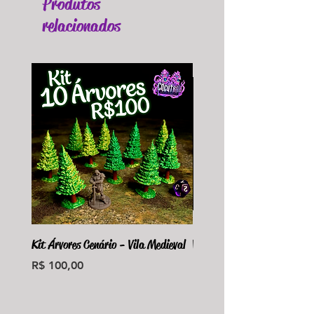
Produtos
relacionados
Kit Árvores Cenário - Vila Medieval
Violet Fungus Necrohulk 
Preço
Preço
R$ 100,00
R$ 36,00
Monte seu Kit Personaliz