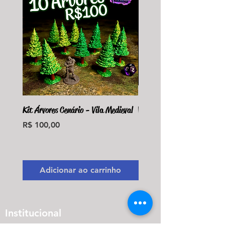
Kit Árvores Cenário - Vila Medieval
Violet Fungus Necrohulk 
Preço
Preço
R$ 100,00
R$ 36,00
Monte seu Kit Personaliz
Adicionar ao carrinho
Adicionar ao carri
Institucional