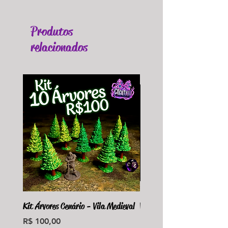
Produtos
relacionados
Kit Árvores Cenário - Vila Medieval
Violet Fungus Necrohulk 
Preço
Preço
R$ 100,00
R$ 36,00