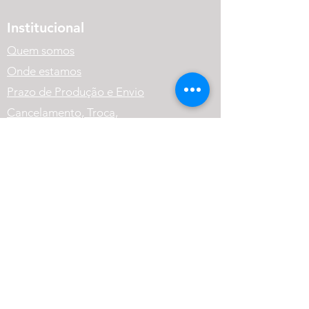
Institucional
Quem somos
Onde estamos
Prazo de Produção e Envio
Cancelamento, Troca,
Devolução e Reembolso.
Política de Privacidade
Variação dos Produtos
FAQ
Atendimento
(41) 99569-1186
contato@cneutralrpg.com