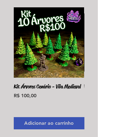
Kit Árvores Cenário - Vila Medieval
Violet Fungus Necrohulk 
Preço
Preço
R$ 100,00
R$ 36,00
Monte seu Kit Personaliz
Adicionar ao carrinho
Adicionar ao carri