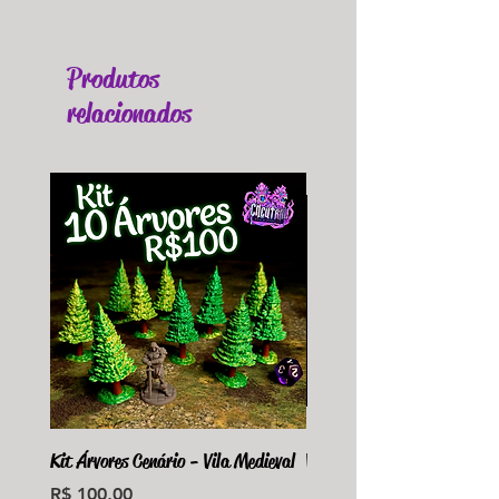
Produtos
relacionados
Kit Árvores Cenário - Vila Medieval
Violet Fungus Necrohulk 
Preço
Preço
R$ 100,00
R$ 36,00