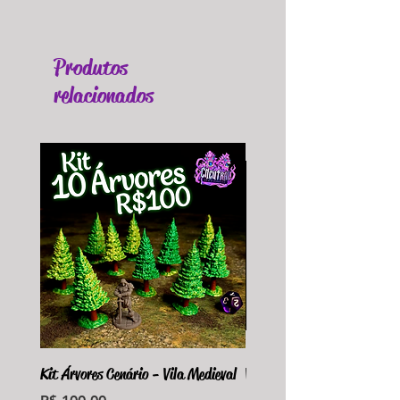
Produtos
relacionados
Kit Árvores Cenário - Vila Medieval
Violet Fungus Necrohulk 
Preço
Preço