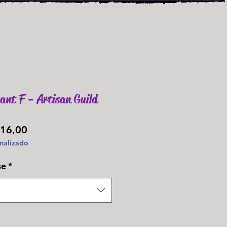
ant F - Artisan Guild
Preço
16,00
nalizado
promocional
se
*