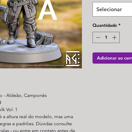
Selecionar
Quantidade
*
Adicionar ao car
o - Aldeão, Camponês
d
lk Vol. 1
é a altura real do modelo, mas uma
egras e padrões. Dúvidas consulte
alas - ou entre em contato antes de