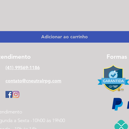
Visualização rápida
Adicionar ao carrinho
tendimento
Formas
(41) 99569-1186
contato@cneutralrpg.com
endimento
gunda a Sexta -
10h00 às 19h00
bado - 10h às 14h