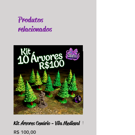
Produtos
relacionados
Kit Árvores Cenário - Vila Medieval
Violet Fungus Necrohulk 
Preço
Preço
R$ 100,00
R$ 36,00