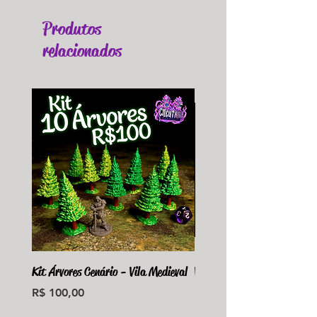
Produtos
relacionados
Kit Árvores Cenário - Vila Medieval
Violet Fungus Necrohulk 
Preço
Preço
R$ 100,00
R$ 36,00
Monte seu Kit Personaliz