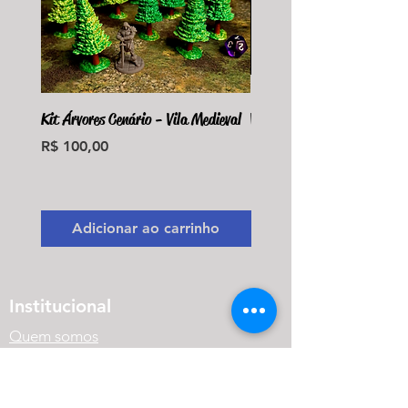
Kit Árvores Cenário - Vila Medieval
Violet Fungus Necrohulk 
Preço
Preço
R$ 100,00
R$ 36,00
Monte seu Kit Personaliz
Adicionar ao carrinho
Adicionar ao carri
Institucional
Quem somos
Onde estamos
Prazo de Produção e Envio