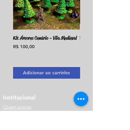
Kit Árvores Cenário - Vila Medieval
Violet Fungus Necrohulk 
Preço
Preço
R$ 100,00
R$ 36,00
Monte seu Kit Personaliz
Adicionar ao carrinho
Adicionar ao carri
Institucional
Quem somos
Onde estamos
Prazo de Produção e Envio