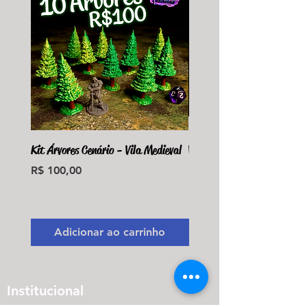
Kit Árvores Cenário - Vila Medieval
Violet Fungus Necrohulk 
Preço
Preço
R$ 100,00
R$ 36,00
Monte seu Kit Personaliz
Adicionar ao carrinho
Adicionar ao carri
Institucional