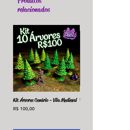
Produtos
relacionados
Kit Árvores Cenário - Vila Medieval
Violet Fungus Necrohulk 
Preço
Preço
R$ 100,00
R$ 36,00
Monte seu Kit Personaliz