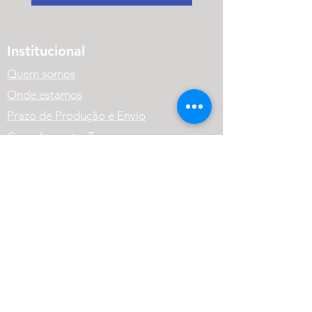
Institucional
Quem somos
Onde estamos
Prazo de Produção e Envio
Cancelamento, Troca,
Devolução e Reembolso.
Política de Privacidade
Variação dos Produtos
FAQ
Atendimento
(41) 99569-1186