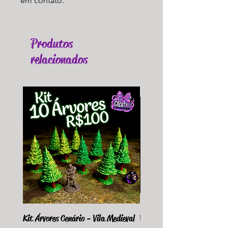
em contato.
Produtos
relacionados
Kit Árvores Cenário - Vila Medieval
Violet Fungus Necrohulk 