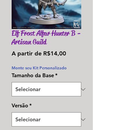
Elf Frost Alfar Hunter B -
Artisan Guild
Preço
A partir de
R$14,00
promocional
Monte seu Kit Personalizado
Tamanho da Base
*
Versão
*