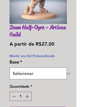
Dunn Half-Ogre - Artisan
Guild
Preço
A partir de
R$27,00
promocional
Monte seu Kit Personalizado
Base
*
Quantidade
*