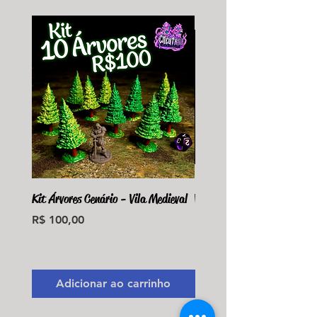
Kit Árvores Cenário - Vila Medieval
Violet Fungus Necrohulk 
Preço
Preço
R$ 100,00
R$ 36,00
Monte seu Kit Personaliz
Adicionar ao carrinho
Adicionar ao carri