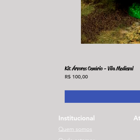
Kit Árvores Cenário - Vila Medieval
Preço
R$ 100,00
Institucional
A
Quem somos