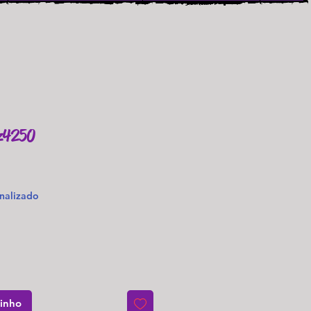
Mz4250
o
nalizado
rinho