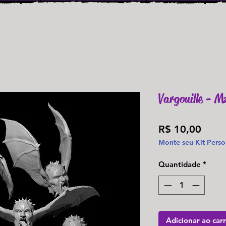
Vargouille - 
Preç
R$ 10,00
Monte seu Kit Perso
Quantidade
*
Adicionar ao car