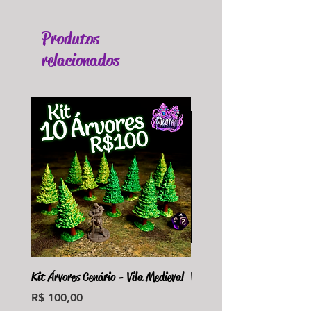
Produtos
relacionados
Kit Árvores Cenário - Vila Medieval
Violet Fungus Necrohulk 
Preço
Preço
R$ 100,00
R$ 36,00