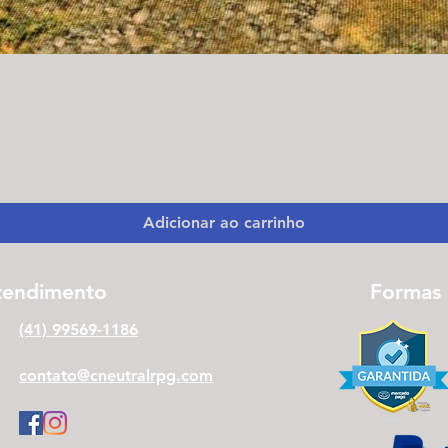
Visualização rápida
Adicionar ao carrinho
tendimento
Formas
(41) 99569-1186
contato@cneutralrpg.com