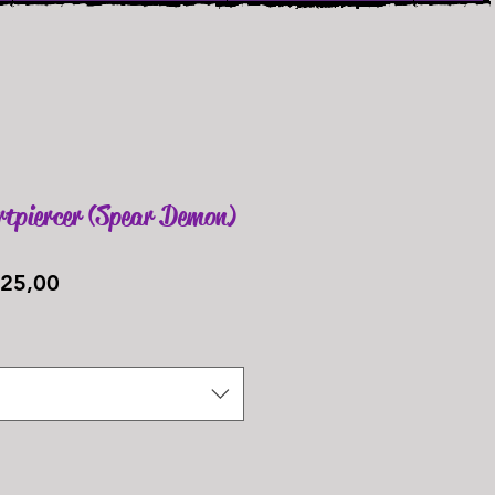
artpiercer (Spear Demon)
Preço
25,00
promocional