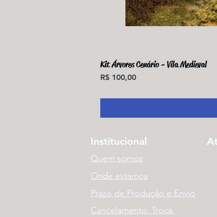
Kit Árvores Cenário - Vila Medieval
Preço
R$ 100,00
Institucional
A
Quem somos
Onde estamos
Prazo de Produção e Envio
Cancelamento, Troca,