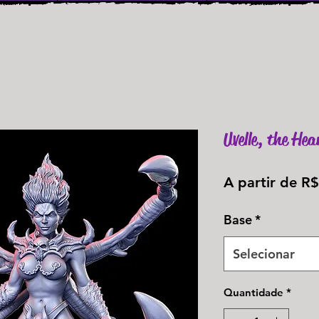
Uvelle, the He
A partir de
R$
Base
*
Selecionar
Quantidade
*