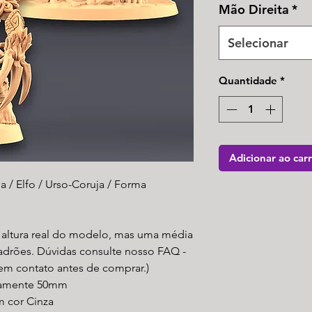
Mão Direita
*
Selecionar
Quantidade
*
Adicionar ao car
 / Elfo / Urso-Coruja / Forma
a altura real do modelo, mas uma média
padrões. Dúvidas consulte nosso FAQ -
 em contato antes de comprar.)
adamente 50mm
m cor Cinza