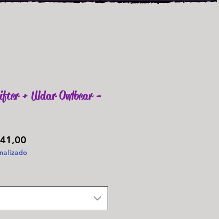
fter + Uldar Owlbear -
Preço
41,00
nalizado
promocional