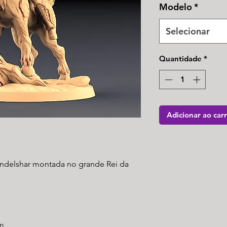
Modelo
*
Selecionar
Quantidade
*
Adicionar ao car
Endelshar montada no grande Rei da
m