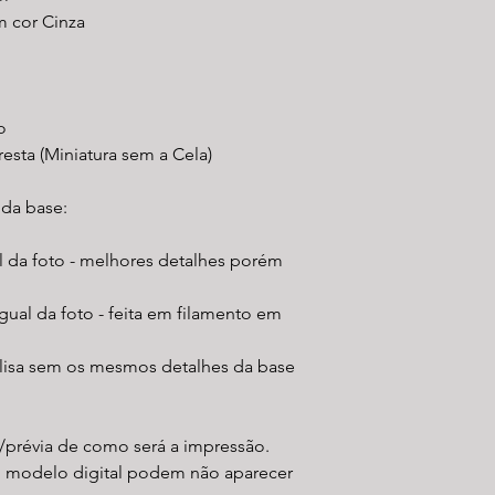
m cor Cinza
o
esta (Miniatura sem a Cela)
 da base:
al da foto - melhores detalhes porém
gual da foto - feita em filamento em
 lisa sem os mesmos detalhes da base
/prévia de como será a impressão.
o modelo digital podem não aparecer