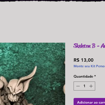
Skeleton B - A
Preç
R$ 13,00
Monte seu Kit Perso
Quantidade
*
Adicionar ao car