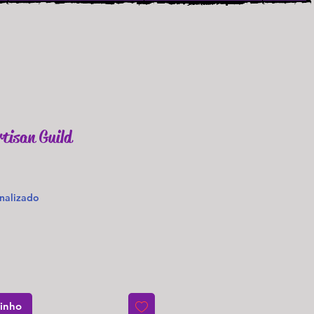
rtisan Guild
o
nalizado
rinho