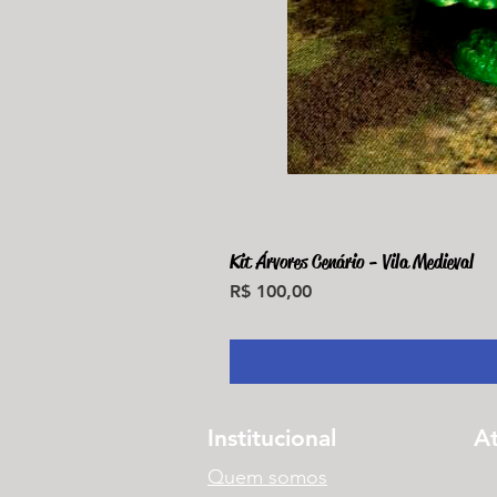
Kit Árvores Cenário - Vila Medieval
Preço
R$ 100,00
Institucional
A
Quem somos