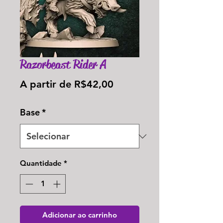
Razorbeast Rider A
Preço
A partir de
R$42,00
promocional
Base
*
Quantidade
*
Adicionar ao carrinho