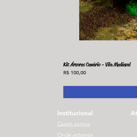
Kit Árvores Cenário - Vila Medieval
Preço
R$ 100,00
Institucional
A
Quem somos
Onde estamos