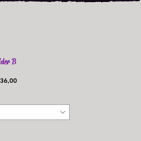
ider B
Preço
36,00
promocional