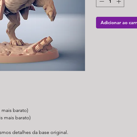
Adicionar ao car
s mais barato)
is mais barato)
mos detalhes da base original.