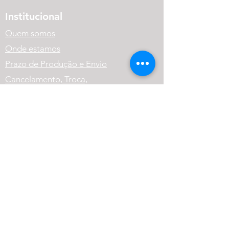
Institucional
Quem somos
Onde estamos
Prazo de Produção e Envio
Cancelamento, Troca,
Devolução e Reembolso.
Política de Privacidade
Variação dos Produtos
FAQ
Atendimento
(41) 99569-1186
contato@cneutralrpg.com