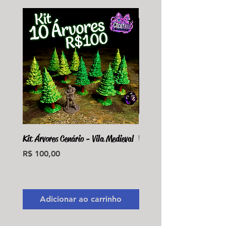
Kit Árvores Cenário - Vila Medieval
Violet Fungus Necrohulk 
Preço
Preço
R$ 100,00
R$ 36,00
Monte seu Kit Personaliz
Adicionar ao carrinho
Adicionar ao carri