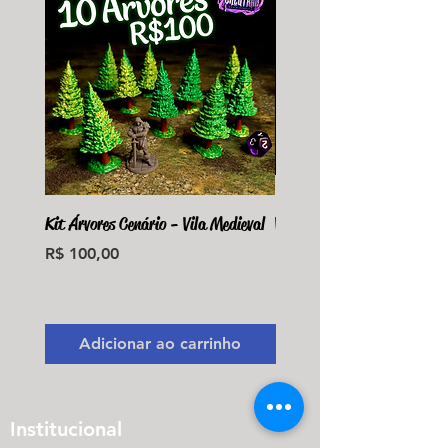
Kit Árvores Cenário - Vila Medieval
Violet Fungus Necrohulk 
Preço
Preço
R$ 100,00
R$ 36,00
Monte seu Kit Personaliz
Adicionar ao carrinho
Adicionar ao carri
Institucional