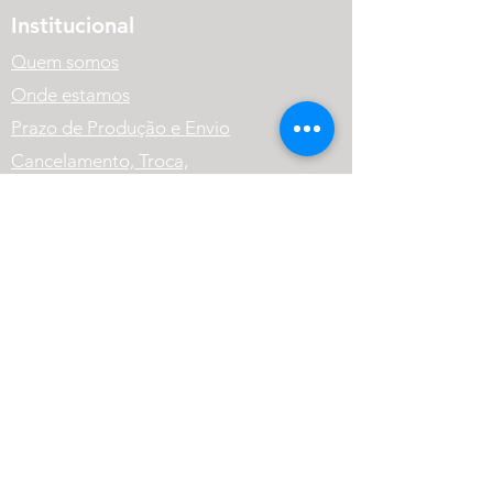
Institucional
Quem somos
Onde estamos
Prazo de Produção e Envio
Cancelamento, Troca,
Devolução e Reembolso.
Política de Privacidade
Variação dos Produtos
FAQ
Atendimento
(41) 99569-1186
contato@cneutralrpg.com