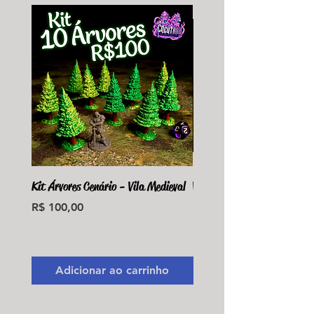
Kit Árvores Cenário - Vila Medieval
Violet Fungus Necrohulk 
Preço
Preço
R$ 100,00
R$ 36,00
Monte seu Kit Personaliz
Adicionar ao carrinho
Adicionar ao carri