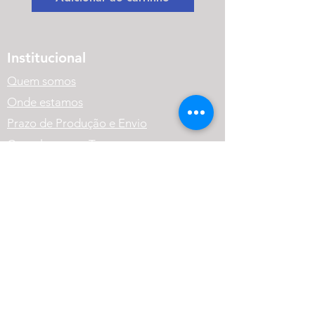
Institucional
Quem somos
Onde estamos
Prazo de Produção e Envio
Cancelamento, Troca,
Devolução e Reembolso.
Política de Privacidade
Variação dos Produtos
FAQ
Atendimento
(41) 99569-1186