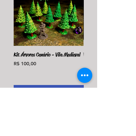
Kit Árvores Cenário - Vila Medieval
Violet Fungus Necrohulk 
Preço
Preço
R$ 100,00
R$ 36,00
Monte seu Kit Personaliz
Adicionar ao carrinho
Adicionar ao carri
Institucional
Quem somos
Onde estamos