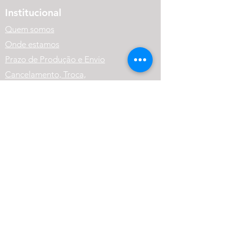
Institucional
Quem somos
Onde estamos
Prazo de Produção e Envio
Cancelamento, Troca,
Devolução e Reembolso.
Política de Privacidade
Variação dos Produtos
FAQ
Atendimento
(41) 99569-1186
contato@cneutralrpg.com