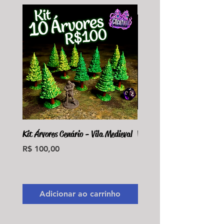
Kit Árvores Cenário - Vila Medieval
Violet Fungus Necrohulk 
Preço
Preço
R$ 100,00
R$ 36,00
Monte seu Kit Personaliz
Adicionar ao carrinho
Adicionar ao carri