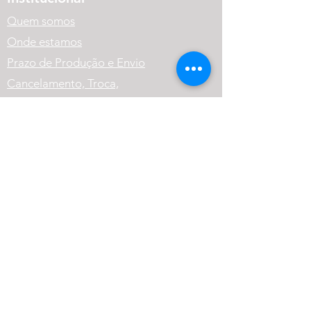
Quem somos
Onde estamos
Prazo de Produção e Envio
Cancelamento, Troca,
Devolução e Reembolso.
Política de Privacidade
Variação dos Produtos
FAQ
Atendimento
(41) 99569-1186
contato@cneutralrpg.com