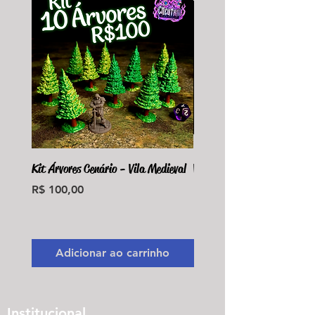
Kit Árvores Cenário - Vila Medieval
Violet Fungus Necrohulk 
Preço
Preço
R$ 100,00
R$ 36,00
Monte seu Kit Personaliz
Adicionar ao carrinho
Adicionar ao carri
Institucional