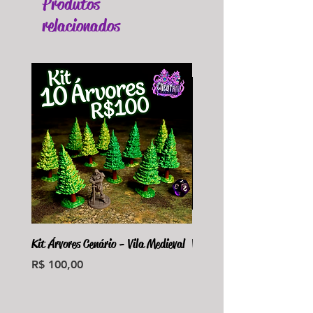
Produtos
relacionados
Kit Árvores Cenário - Vila Medieval
Violet Fungus Necrohulk 
Preço
Preço
R$ 100,00
R$ 36,00
Monte seu Kit Personaliz